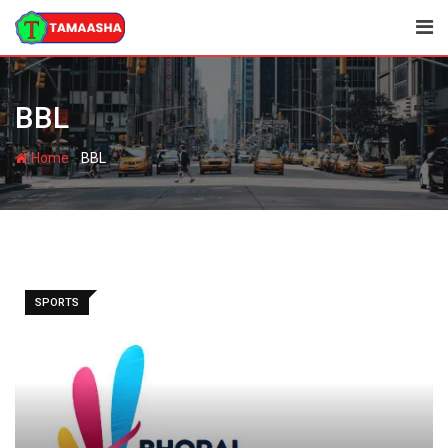
Skip
to
content
BBL
-
Home
BBL
SPORTS