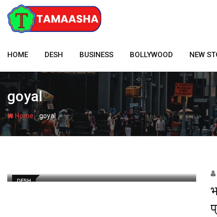
Skip
to
content
HOME
DESH
BUSINESS
BOLLYWOOD
NEW ST
goyal
-
Home
goyal
DESH
भ
प