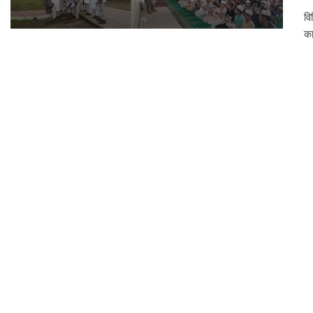
वि
का