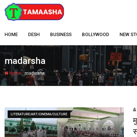
Skip
to
content
HOME
DESH
BUSINESS
BOLLYWOOD
NEW ST
madarsha
-
Home
madarsha
LITERATURE/ART/CINEMA/CULTURE
म
स