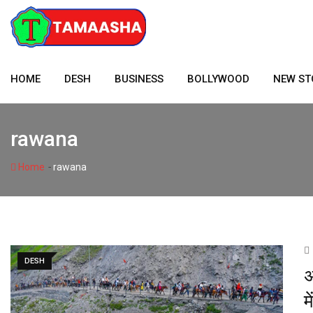
Skip
to
content
HOME
DESH
BUSINESS
BOLLYWOOD
NEW ST
rawana
-
Home
rawana
DESH
अ
म