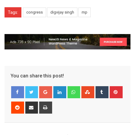
Tags:
congress
digvijay singh
mp
You can share this post!
Google+
LinkedIn
Whatsapp
StumbleUpon
Tumblr
Pinter
Reddit
Share
Print
via
Email