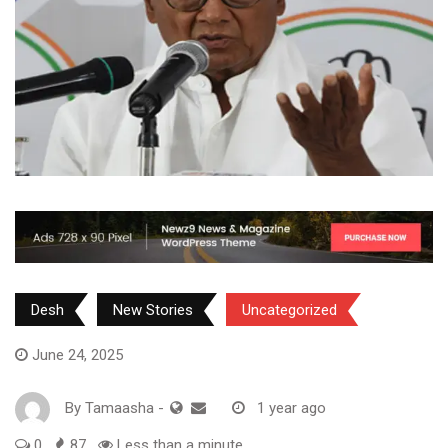
Desh
New Stories
Uncategorized
June 24, 2025
By
Tamaasha
-
1 year ago
0
87
Less than a minute