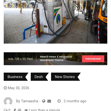
Business
Desh
New Stories
May 30, 2026
By
Tamaasha
-
2 months ago
0
48
Less than a minute