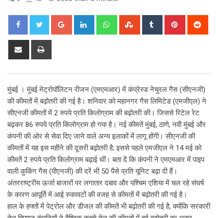
Google+
LinkedIn
Whatsapp
StumbleUpon
Tumblr
Pinterest
Red
Share
Print
via
Email
मुंबई । मुंबई मेट्रोपॉलिटन रीजन (एमएमआर) में कंप्रेस्ड नेचुरल गैस (सीएनजी)
की कीमतों में बढ़ोतरी की गई है। शनिवार को महानगर गैस लिमिटेड (एमजीएल) ने
सीएनजी कीमतों में 2 रुपये प्रति किलोग्राम की बढ़ोतरी की। जिससे रिटेल रेट
बढ़कर 86 रुपये प्रति किलोग्राम हो गया है। नई कीमतें मुंबई, ठाणे, नवी मुंबई और
कंपनी की ओर से सेवा दिए जाने वाले अन्य इलाकों में लागू होंगी। सीएनजी की
कीमतों में यह इस महीने की दूसरी बढ़ोतरी है; इससे पहले एमजीएल ने 14 मई को
कीमतें 2 रुपये प्रति किलोग्राम बढ़ाई थीं। बता दें कि कंपनी ने एमएमआर में पाइप
वाली कुकिंग गैस (पीएनजी) की दरें भी 50 पैसे प्रति यूनिट बढ़ा दी हैं।
अंतरराष्ट्रीय ऊर्जा बाजारों पर लगातार दबाव और पश्चिम एशिया में चल रहे संघर्ष
के कारण आपूर्ति में आई रुकावटों की वजह से कीमतों में बढ़ोतरी की गई है।
हाल के हफ्तों में पेट्रोल और डीजल की कीमतें भी बढ़ोतरी की गई है, क्योंकि सरकारी
तेल विपणन कंपनियों ने वैश्विक कच्चे तेल की कीमतों में हुई बढ़ोतरी का असर