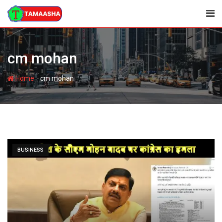
Skip
to
content
cm mohan
-
Home
cm mohan
BUSINESS